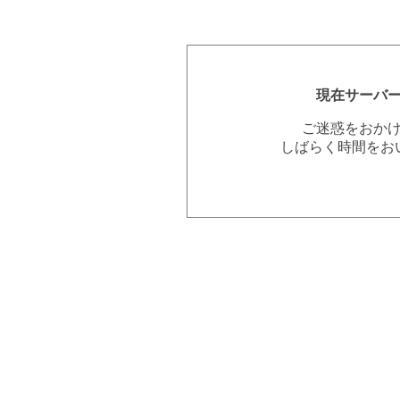
現在サーバ
ご迷惑をおか
しばらく時間をお