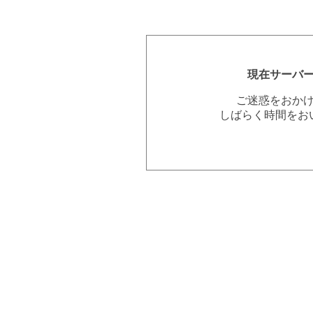
現在サーバ
ご迷惑をおか
しばらく時間をお