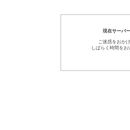
現在サーバ
ご迷惑をおか
しばらく時間をお