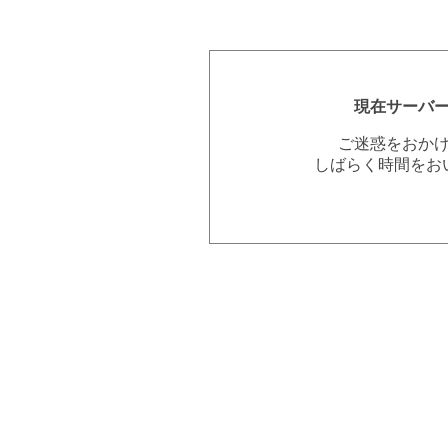
現在サーバ
ご迷惑をおか
しばらく時間をお