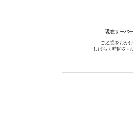
現在サーバ
ご迷惑をおか
しばらく時間をお