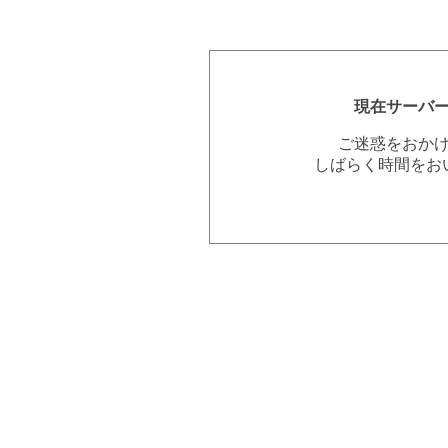
現在サーバ
ご迷惑をおか
しばらく時間をお