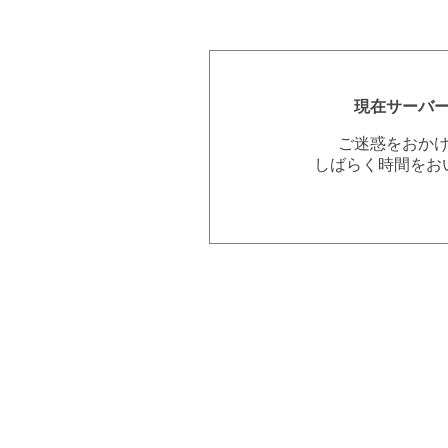
現在サーバ
ご迷惑をおか
しばらく時間をお