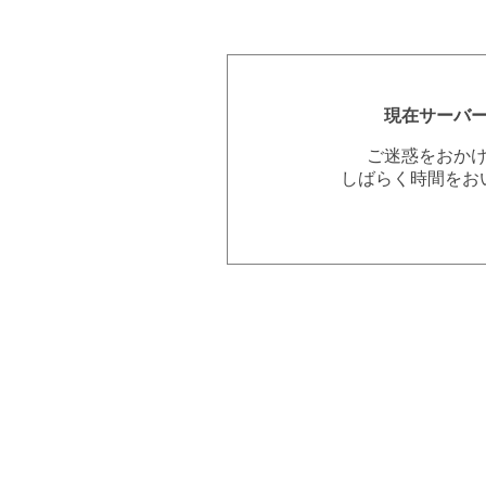
現在サーバ
ご迷惑をおか
しばらく時間をお