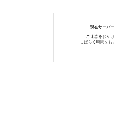
現在サーバ
ご迷惑をおか
しばらく時間をお