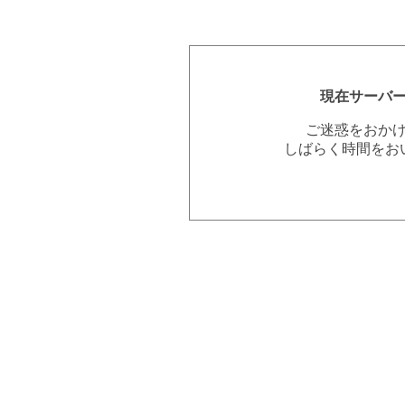
現在サーバ
ご迷惑をおか
しばらく時間をお