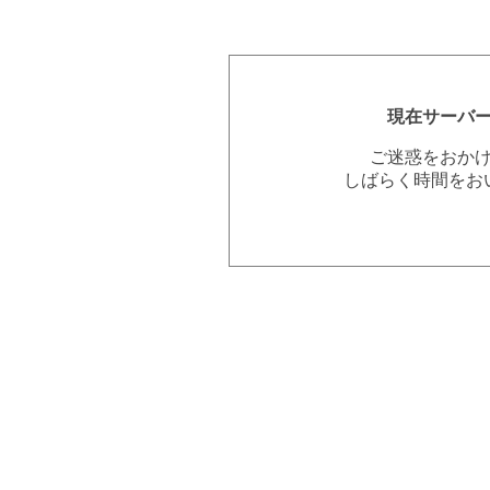
現在サーバ
ご迷惑をおか
しばらく時間をお