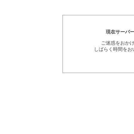
現在サーバ
ご迷惑をおか
しばらく時間をお