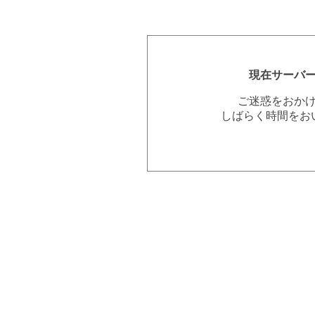
現在サーバ
ご迷惑をおか
しばらく時間をお