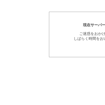
現在サーバ
ご迷惑をおか
しばらく時間をお