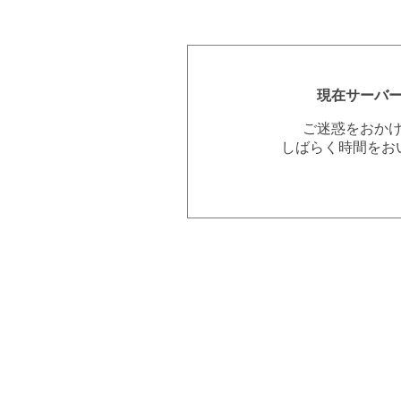
現在サーバ
ご迷惑をおか
しばらく時間をお