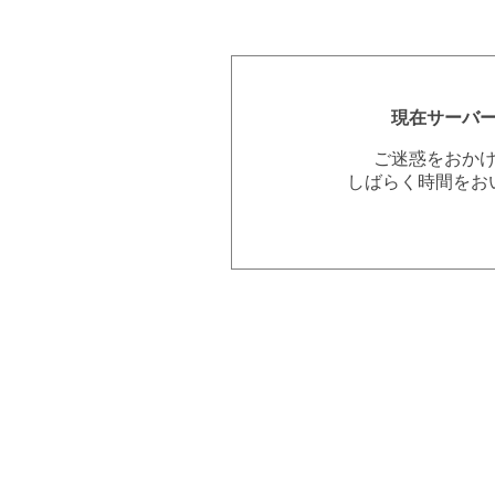
現在サーバ
ご迷惑をおか
しばらく時間をお