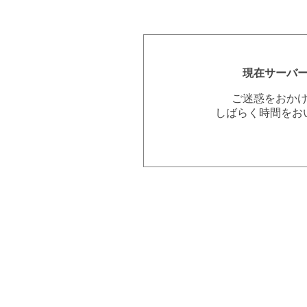
現在サーバ
ご迷惑をおか
しばらく時間をお