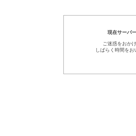
現在サーバ
ご迷惑をおか
しばらく時間をお