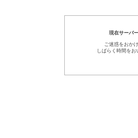
現在サーバ
ご迷惑をおか
しばらく時間をお