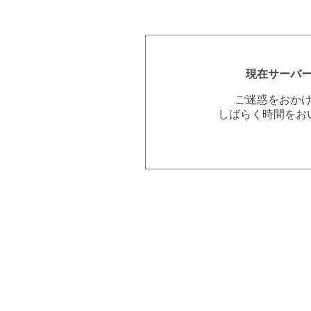
現在サーバ
ご迷惑をおか
しばらく時間をお