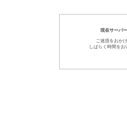
現在サーバ
ご迷惑をおか
しばらく時間をお