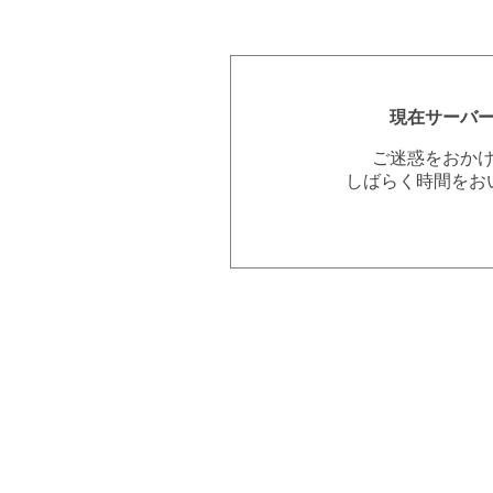
現在サーバ
ご迷惑をおか
しばらく時間をお