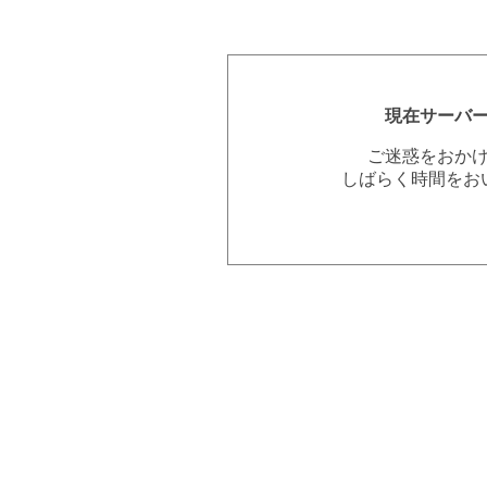
現在サーバ
ご迷惑をおか
しばらく時間をお