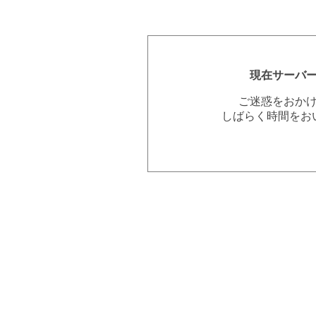
現在サーバ
ご迷惑をおか
しばらく時間をお