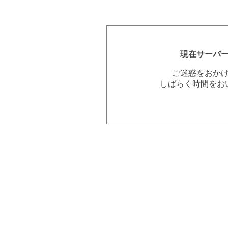
現在サーバ
ご迷惑をおか
しばらく時間をお