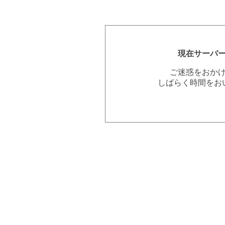
現在サーバ
ご迷惑をおか
しばらく時間をお