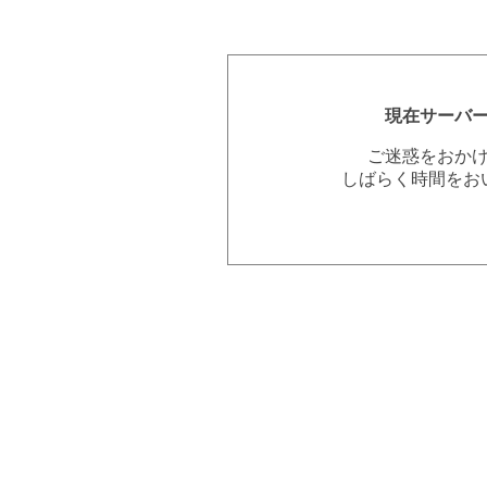
現在サーバ
ご迷惑をおか
しばらく時間をお