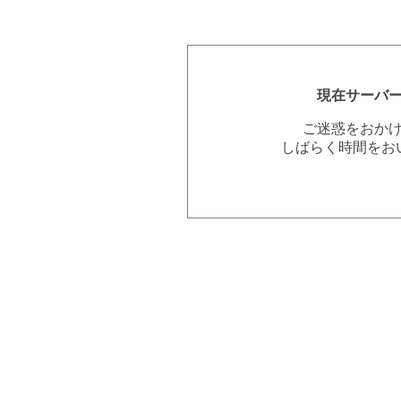
現在サーバ
ご迷惑をおか
しばらく時間をお