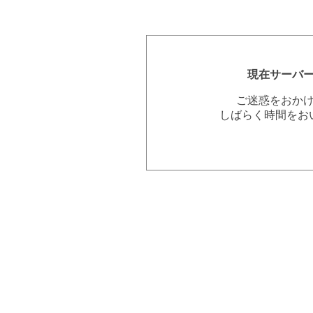
現在サーバ
ご迷惑をおか
しばらく時間をお