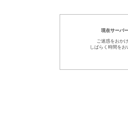
現在サーバ
ご迷惑をおか
しばらく時間をお