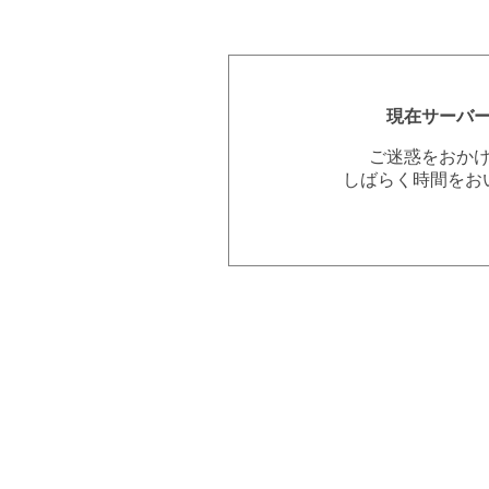
現在サーバ
ご迷惑をおか
しばらく時間をお