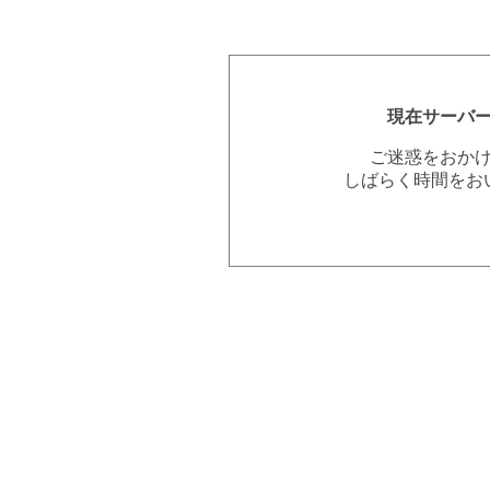
現在サーバ
ご迷惑をおか
しばらく時間をお