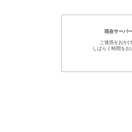
現在サーバ
ご迷惑をおか
しばらく時間をお