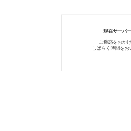
現在サーバ
ご迷惑をおか
しばらく時間をお