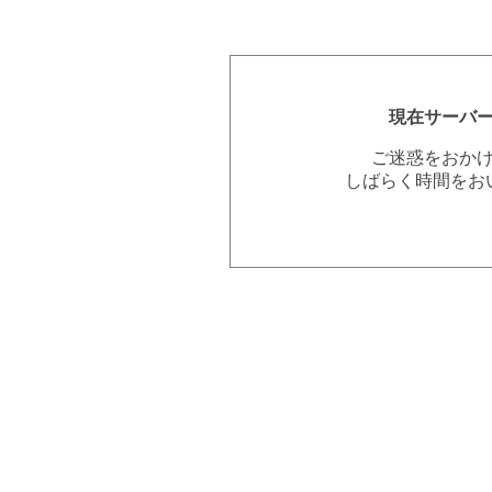
現在サーバ
ご迷惑をおか
しばらく時間をお