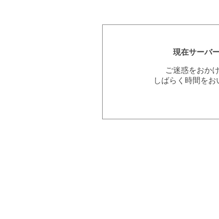
現在サーバ
ご迷惑をおか
しばらく時間をお