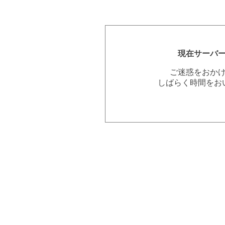
現在サーバ
ご迷惑をおか
しばらく時間をお