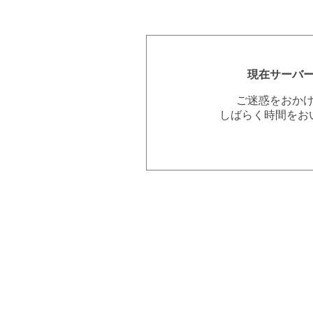
現在サーバ
ご迷惑をおか
しばらく時間をお