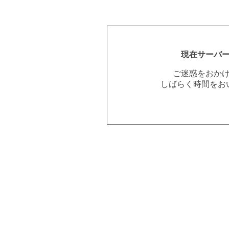
現在サーバ
ご迷惑をおか
しばらく時間をお