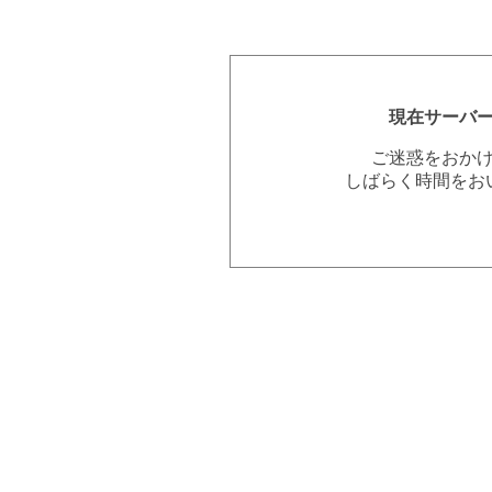
現在サーバ
ご迷惑をおか
しばらく時間をお