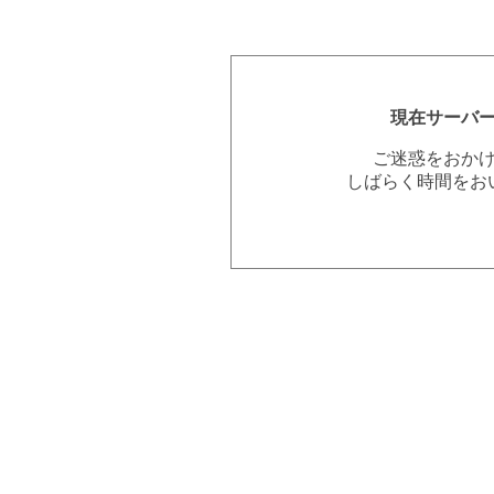
現在サーバ
ご迷惑をおか
しばらく時間をお