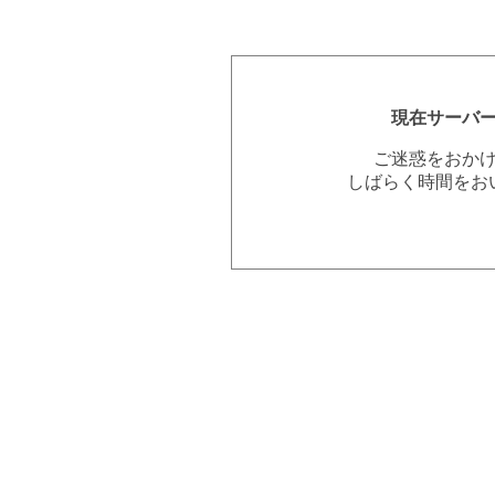
現在サーバ
ご迷惑をおか
しばらく時間をお