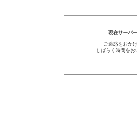
現在サーバ
ご迷惑をおか
しばらく時間をお