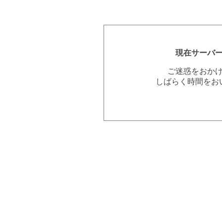
現在サーバ
ご迷惑をおか
しばらく時間をお