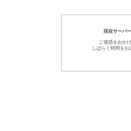
現在サーバ
ご迷惑をおか
しばらく時間をお