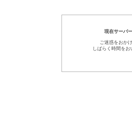
現在サーバ
ご迷惑をおか
しばらく時間をお