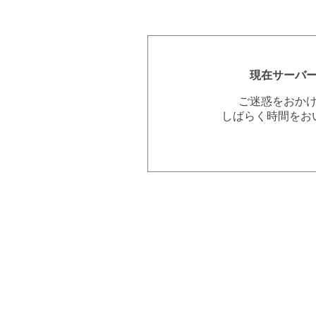
現在サーバ
ご迷惑をおか
しばらく時間をお