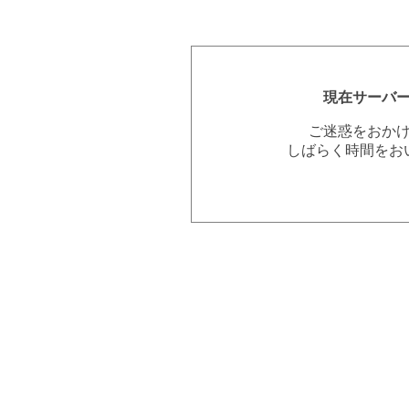
現在サーバ
ご迷惑をおか
しばらく時間をお