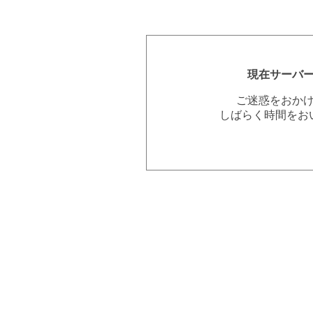
現在サーバ
ご迷惑をおか
しばらく時間をお