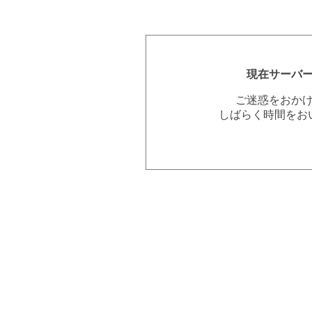
現在サーバ
ご迷惑をおか
しばらく時間をお